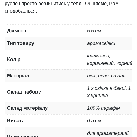
русло і просто розчинитись у теплі. Обіцяємо, Вам
сподобається.
Діаметр
5.5 см
Тип товару
аромасвічки
кремовий,
Колір
коричневий, чорний
Матеріал
віск, скло, сталь
1 x свічка в банці, 1
Склад набору
x кришка
Склад матеріалу
100% парафін
Висота
6.5 см
для ароматерапії,
Призначення