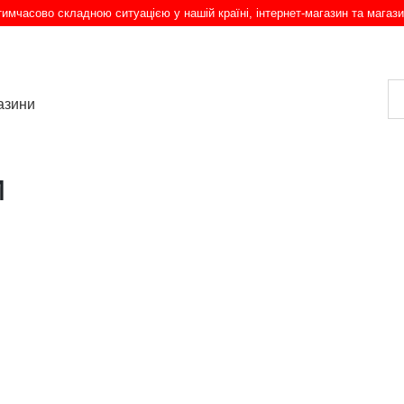
з тимчасово складною ситуацією у нашій країні, інтернет-магазин та магази
азини
и