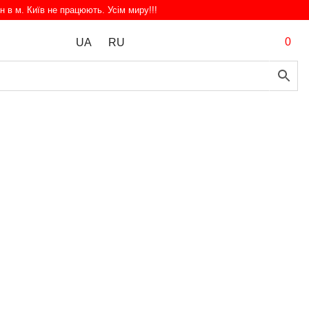
н в м. Київ не працюють. Усім миру!!!
0
UA
RU