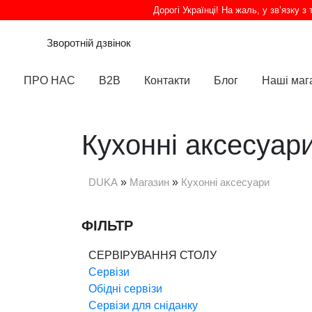
Дорогі Українці! На жаль, у зв’язку 
Зворотній дзвінок
ПРО НАС
B2B
Контакти
Блог
Наші маг
Кухонні аксесуар
DUKA
»
Магазин
»
Кухонні аксесуари
ФІЛЬТР
СЕРВІРУВАННЯ СТОЛУ
Сервізи
Обідні сервізи
Сервізи для сніданку