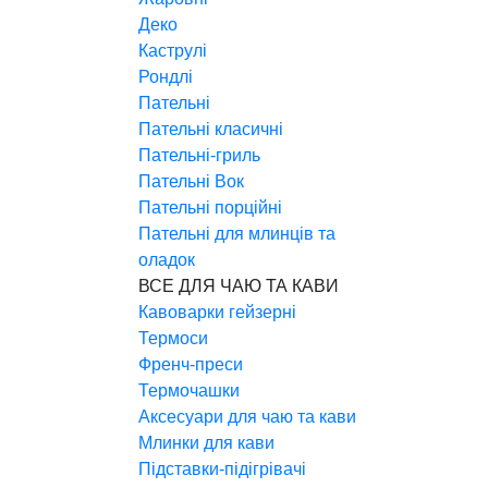
Деко
Каструлі
Рондлі
Пательні
Пательні класичні
Пательні-гриль
Пательні Вок
Пательні порційні
Пательні для млинців та
оладок
ВСЕ ДЛЯ ЧАЮ ТА КАВИ
Кавоварки гейзерні
Термоси
Френч-преси
Термочашки
Аксесуари для чаю та кави
Млинки для кави
Підставки-підігрівачі