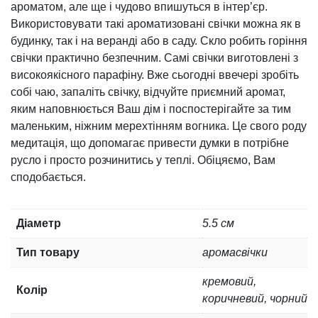
ароматом, але ще і чудово впишуться в інтер’єр.
Використовувати такі ароматизовані свічки можна як в
будинку, так і на веранді або в саду. Скло робить горіння
свічки практично безпечним. Самі свічки виготовлені з
високоякісного парафіну. Вже сьогодні ввечері зробіть
собі чаю, запаліть свічку, відчуйте приємний аромат,
яким наповнюється Ваш дім і поспостерігайте за тим
маленьким, ніжним мерехтінням вогника. Це свого роду
медитація, що допомагає привести думки в потрібне
русло і просто розчинитись у теплі. Обіцяємо, Вам
сподобається.
Діаметр
5.5 см
Тип товару
аромасвічки
кремовий,
Колір
коричневий, чорний