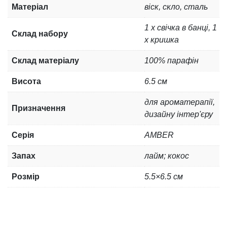
Матеріал
віск, скло, сталь
1 x свічка в банці, 1
Склад набору
x кришка
Склад матеріалу
100% парафін
Висота
6.5 см
для ароматерапії,
Призначення
дизайну інтер'єру
Серія
AMBER
Запах
лайм; кокос
Розмір
5.5×6.5 см