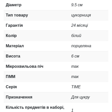
Діаметр
9.5 см
Тип товару
цукорниця
Гарантія
24 місяці
Колір
білий
Матеріал
порцеляна
Висота
6 см
Мікрохвильова піч
так
ПММ
так
Серія
TIME
Призначення
Для цукру
Кількість предметів в наборі,
1