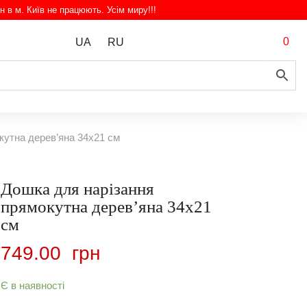
н в м. Київ не працюють. Усім миру!!!
0
UA
RU
кутна дерев’яна 34х21 см
Дошка для нарізання
прямокутна дерев’яна 34х21
см
749.00
грн
Є в наявності