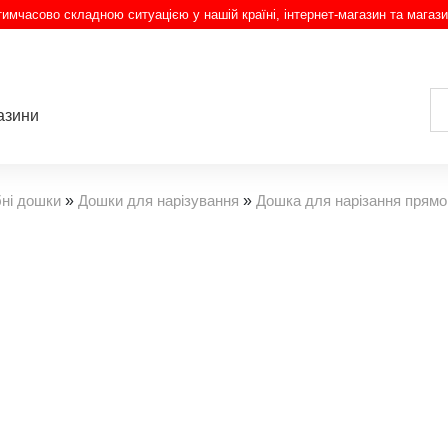
з тимчасово складною ситуацією у нашій країні, інтернет-магазин та магази
азини
ні дошки
»
Дошки для нарізування
»
Дошка для нарізання прямо