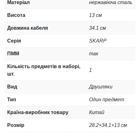
Матеріал
нержавіюча сталь
Висота
13 см
Довжина кабеля
34.1 см
Серія
SKARP
ПММ
так
Кількість предметів в наборі,
1
шт.
Вид
Друшляки
Тип
Один предмет
Країна-виробник товару
Китай
Розмір
28.2×34.1×13 см