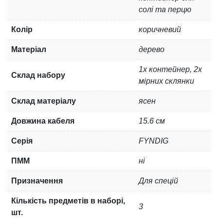
солі та перцю
Колір
коричневий
Матеріал
дерево
1х контейнер, 2х
Склад набору
мірних склянки
Склад матеріалу
ясен
Довжина кабеля
15.6 см
Серія
FYNDIG
ПММ
ні
Призначення
Для спецій
Кількість предметів в наборі,
3
шт.