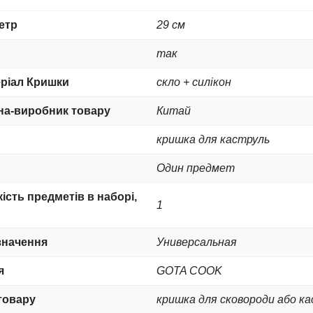
етр
29 см
так
ріал Кришки
скло + силікон
на-виробник товару
Китай
кришка для каструль
Один предмет
кість предметів в наборі,
1
значення
Универсальная
я
GOTA COOK
товару
кришка для сковороди або ка