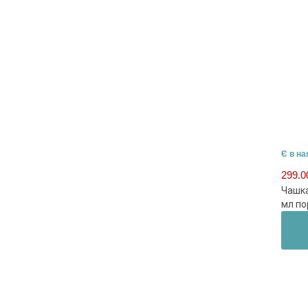
Є в на
299.
Чашка
мл п