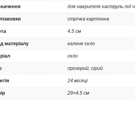
значення
для накриття каструль під ч
упаковки
стрічка картонна
ота
4.5 см
д матеріалу
калене скло
ріал
скло
р
прозорий, сірий
нтія
24 місяці
ір
29×4.5 см