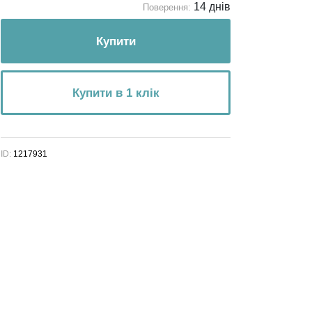
14 днів
Поверення:
Купити
Купити в 1 клік
ID:
1217931