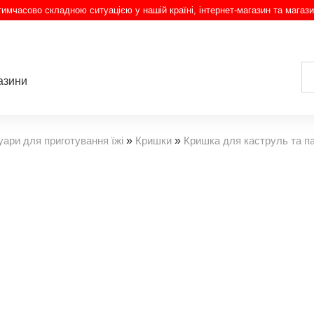
з тимчасово складною ситуацією у нашій країні, інтернет-магазин та магази
азини
ари для приготування їжі
»
Кришки
»
Кришка для каструль та па