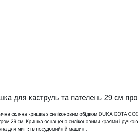
шка для каструль та пателень 29 см проз
ична скляна кришка з силіконовим обідком DUKA GOTA COOK 
тром 29 см. Кришка оснащена силіконовими краями і ручкою 
чна для миття в посудомийній машині.