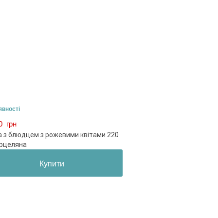
явності
00
грн
 з блюдцем з рожевими квітами 220
орцеляна
Купити