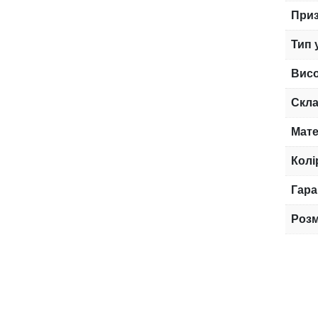
При
Тип 
Вис
Скла
Мате
Колі
Гара
Розм