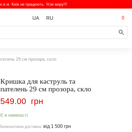
н в м. Київ не працюють. Усім миру!!!
0
UA
RU
телень 29 см прозора, скло
Кришка для каструль та
пателень 29 см прозора, скло
549.00
грн
Є в наявності
від 1 500 грн
Безкоштовна доставка: