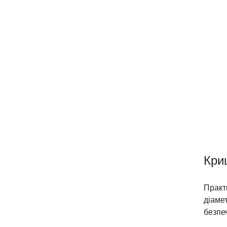
Кри
Практ
діаме
безпе