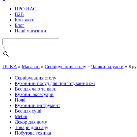
ПРО НАС
B2B
Контакти
Блог
Наші магазини
×
DUKA
»
Магазин
»
Сервірування столу
»
Чашки, кружки
»
Кру
Сервірування столу
Кухонний посуд для приготування їжі
Все для чаю та кави
Кухонні аксесуари
Ножі
Кухонний інструмент
Все для суші
Меблі
Декор для дому
Товари для саду
Побутова техніка