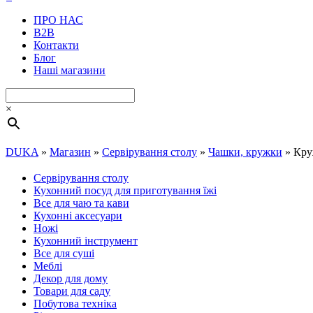
ПРО НАС
B2B
Контакти
Блог
Наші магазини
×
DUKA
»
Магазин
»
Сервірування столу
»
Чашки, кружки
»
Кру
Сервірування столу
Кухонний посуд для приготування їжі
Все для чаю та кави
Кухонні аксесуари
Ножі
Кухонний інструмент
Все для суші
Меблі
Декор для дому
Товари для саду
Побутова техніка