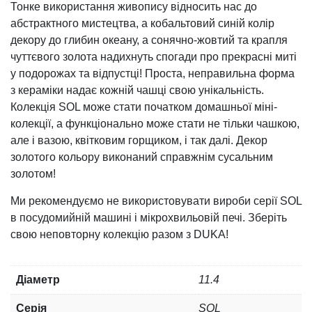
Тонке використання живопису відносить нас до
абстрактного мистецтва, а кобальтовий синій колір
декору до глибин океану, а сонячно-жовтий та крапля
чуттєвого золота надихнуть спогади про прекрасні миті
у подорожах та відпустці! Проста, неправильна форма
з кераміки надає кожній чашці свою унікальність.
Колекція SOL може стати початком домашньої міні-
колекції, а функціонально може стати не тільки чашкою,
але і вазою, квітковим горщиком, і так далі. Декор
золотого кольору виконаний справжнім сусальним
золотом!
Ми рекомендуємо не використовувати вироби серії SOL
в посудомийній машині і мікрохвильовій печі. Зберіть
свою неповторну колекцію разом з DUKA!
Діаметр
11.4
Серія
SOL