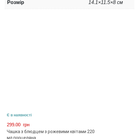
Розмір
14.1×11.5×8 см
Є в наявності
299.00
грн
Чашка з блюдцем з рожевими квітами 220
мл порцеляна