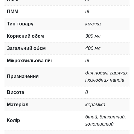
ПММ
ні
Тип товару
кружка
Корисний обєм
300 мл
Загальний обєм
400 мл
Мікрохвильова піч
ні
для подачі гарячих
Призначення
і холодних напоїв
Висота
8
Матеріал
кераміка
білий, блакитний,
Колір
золотистий