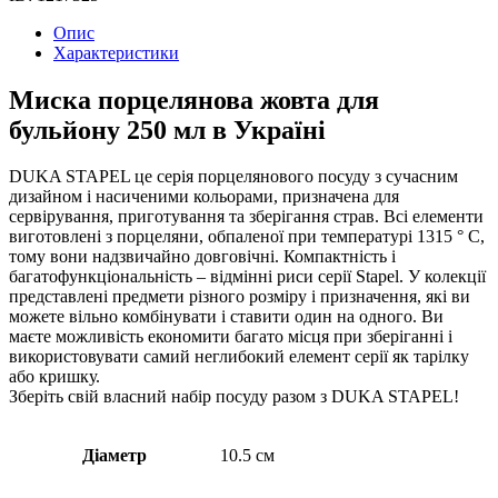
Опис
Характеристики
Миска порцелянова жовта для
бульйону 250 мл в Україні
DUKA STAPEL це серія порцелянового посуду з сучасним
дизайном і насиченими кольорами, призначена для
сервірування, приготування та зберігання страв. Всі елементи
виготовлені з порцеляни, обпаленої при температурі 1315 ° С,
тому вони надзвичайно довговічні. Компактність і
багатофункціональність – відмінні риси серії Stapel. У колекції
представлені предмети різного розміру і призначення, які ви
можете вільно комбінувати і ставити один на одного. Ви
маєте можливість економити багато місця при зберіганні і
використовувати самий неглибокий елемент серії як тарілку
або кришку.
Зберіть свій власний набір посуду разом з DUKA STAPEL!
Діаметр
10.5 см