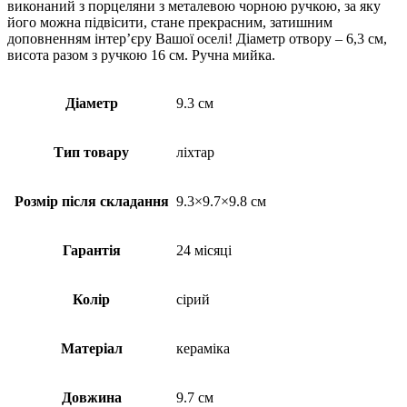
виконаний з порцеляни з металевою чорною ручкою, за яку
його можна підвісити, стане прекрасним, затишним
доповненням інтер’єру Вашої оселі! Діаметр отвору – 6,3 см,
висота разом з ручкою 16 см. Ручна мийка.
Діаметр
9.3 см
Тип товару
ліхтар
Розмір після складання
9.3×9.7×9.8 см
Гарантія
24 місяці
Колір
сірий
Матеріал
кераміка
Довжина
9.7 см