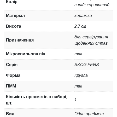
Колір
синій; коричневий
Матеріал
кераміка
Висота
2.7 см
для сервірування
Призначення
щоденних страв
Мікрохвильова піч
так
Серія
SKOG FENS
Форма
Кругла
ПММ
так
Кількість предметів в наборі,
1
шт.
Вид
Один предмет