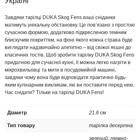
Україні
Завдяки тарілці DUKA Skog Fens ваші сніданки
матимуть унікальну обстановку. Це пов’язано з простою
сучасною формою, додатково підкресленою темним
блискучим покриттям, на фоні якого кожна страва буде
виглядати надзвичайно апетитно – від свіжої яєшні до
класичних тостів. Щоб зробити тарілку DUKA Skog Fens
придатною для сучасної кухні, її можна легко нагріти в
мікрохвильовці та мити в посудомийній машині,
завдяки чому вона буде відповідати практично будь-
яким кулінарним викликам, які ви поставите перед нею.
Час снідати? Тільки на тарілці DUKA Fens!
Діаметр
21.6 см
Тип товару
тарілка десертна
зелений; темно-