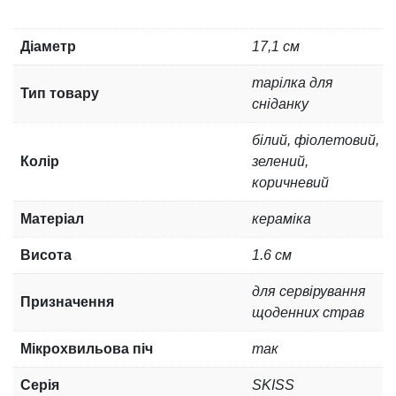
Діаметр
17,1 см
тарілка для
Тип товару
сніданку
білий, фіолетовий,
Колір
зелений,
коричневий
Матеріал
кераміка
Висота
1.6 см
для сервірування
Призначення
щоденних страв
Мікрохвильова піч
так
Серія
SKISS