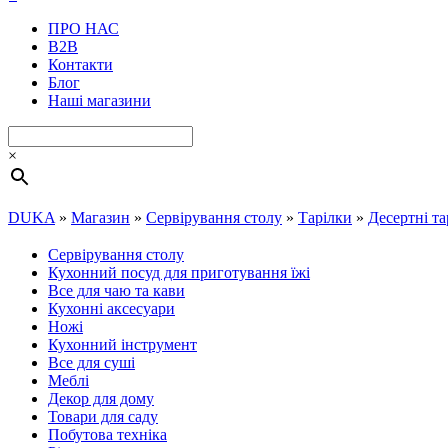
ПРО НАС
B2B
Контакти
Блог
Наші магазини
×
DUKA
»
Магазин
»
Сервірування столу
»
Тарілки
»
Десертні та
Сервірування столу
Кухонний посуд для приготування їжі
Все для чаю та кави
Кухонні аксесуари
Ножі
Кухонний інструмент
Все для суші
Меблі
Декор для дому
Товари для саду
Побутова техніка