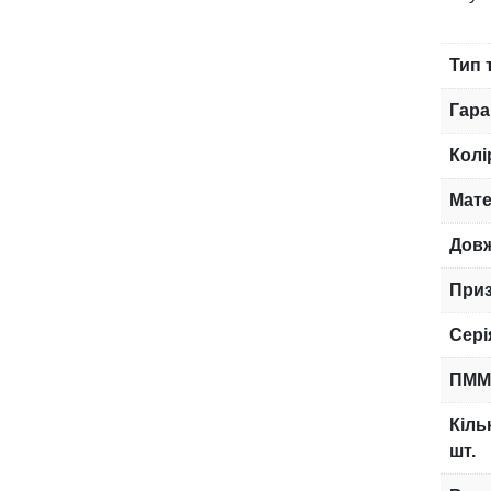
Тип 
Гара
Колі
Мате
Дов
При
Сері
ПММ
Кіль
шт.