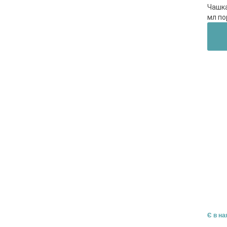
Чашка
мл п
Є в на