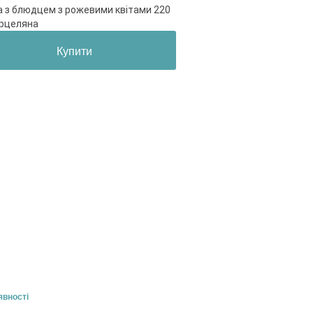
 з блюдцем з рожевими квітами 220
орцеляна
Купити
явності