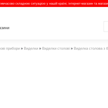
з тимчасово складною ситуацією у нашій країні, інтернет-магазин та магази
азини
ові прибори
»
Виделки
»
Виделки столові
»
Виделка столова з 