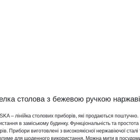
елка столова з бежевою ручкою наржавію
KA – лінійка столових приборів, які продаються поштучно.
стання в заміському будинку. Функціональність та простота 
рів. Прибори виготовлені з високоякісної нержавіючої сталі
атиме для щоденного використання. Можна мити в посудом