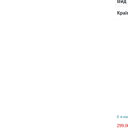
Вид
Краї
Є в на
299.