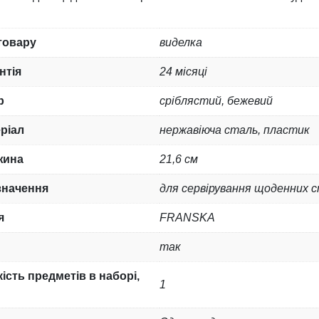
товару
виделка
нтія
24 місяці
р
сріблястий, бежевий
ріал
нержавіюча сталь, пластик
жина
21,6 см
значення
для сервірування щоденних 
я
FRANSKA
так
кість предметів в наборі,
1