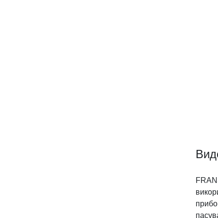
Вид
FRANS
викори
прибо
пасув