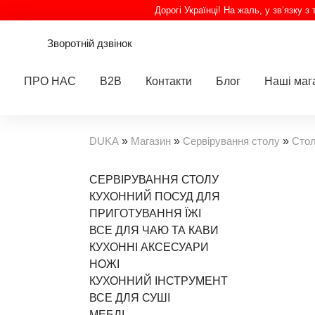
Дорогі Українці! На жаль, у зв’язку 
Зворотній дзвінок
ПРО НАС
B2B
Контакти
Блог
Наші маг
DUKA
»
Магазин
»
Сервірування столу
»
Стол
СЕРВІРУВАННЯ СТОЛУ
КУХОННИЙ ПОСУД ДЛЯ
ПРИГОТУВАННЯ ЇЖІ
ВСЕ ДЛЯ ЧАЮ ТА КАВИ
КУХОННІ АКСЕСУАРИ
НОЖІ
КУХОННИЙ ІНСТРУМЕНТ
ВСЕ ДЛЯ СУШІ
МЕБЛІ