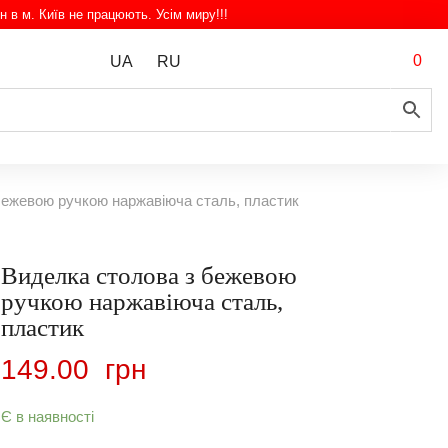
н в м. Київ не працюють. Усім миру!!!
0
UA
RU
бежевою ручкою наржавіюча сталь, пластик
Виделка столова з бежевою
ручкою наржавіюча сталь,
пластик
149.00
грн
Є в наявності