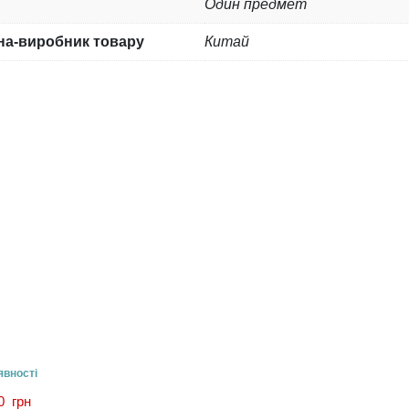
Один предмет
на-виробник товару
Китай
явності
00
грн