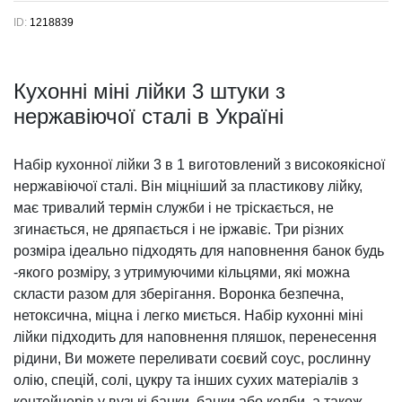
ID:
1218839
Кухонні міні лійки 3 штуки з
нержавіючої сталі в Україні
Набір кухонної лійки 3 в 1 виготовлений з високоякісної
нержавіючої сталі. Він міцніший за пластикову лійку,
має тривалий термін служби і не тріскається, не
згинається, не дряпається і не іржавіє. Три різних
розміра ідеально підходять для наповнення банок будь
-якого розміру, з утримуючими кільцями, які можна
скласти разом для зберігання. Воронка безпечна,
нетоксична, міцна і легко миється. Набір кухонні міні
лійки підходить для наповнення пляшок, перенесення
рідини, Ви можете переливати соєвий соус, рослинну
олію, спецій, солі, цукру та інших сухих матеріалів з
контейнерів у вузькі банки, банки або колби, а також