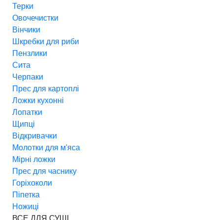
Терки
Овочечистки
Вінчики
Шкребки для риби
Пензлики
Сита
Черпаки
Прес для картоплі
Ложки кухонні
Лопатки
Щипці
Відкривачки
Молотки для м'яса
Мірні ложки
Прес для часнику
Горіхоколи
Піпетка
Ножиці
ВСЕ ДЛЯ СУШІ