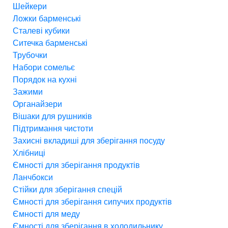
Шейкери
Ложки барменські
Сталеві кубики
Ситечка барменські
Трубочки
Набори сомельє
Порядок на кухні
Зажими
Органайзери
Вішаки для рушників
Підтримання чистоти
Захисні вкладиші для зберігання посуду
Хлібниці
Ємності для зберігання продуктів
Ланчбокси
Стійки для зберігання спецій
Ємності для зберігання сипучих продуктів
Ємності для меду
Ємності для зберігання в холодильнику