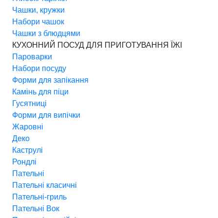
Чашки, кружки
Набори чашок
Чашки з блюдцями
КУХОННИЙ ПОСУД ДЛЯ ПРИГОТУВАННЯ ЇЖІ
Пароварки
Набори посуду
Форми для запікання
Камінь для піци
Гусятниці
Форми для випічки
Жаровні
Деко
Каструлі
Рондлі
Пательні
Пательні класичні
Пательні-гриль
Пательні Вок