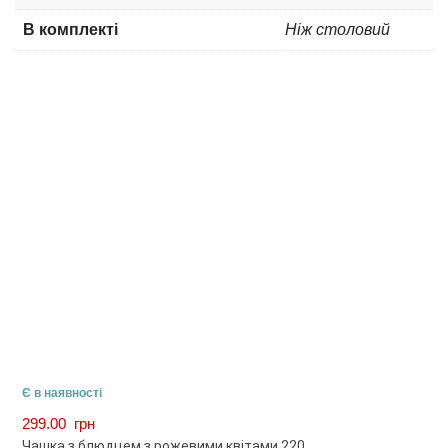
В комплекті
Ніж столовий
Є в наявності
299.00
грн
Чашка з блюдцем з рожевими квітами 220