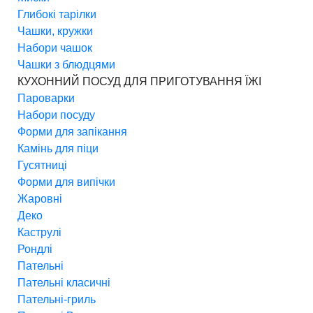
Глибокі тарілки
Чашки, кружки
Набори чашок
Чашки з блюдцями
КУХОННИЙ ПОСУД ДЛЯ ПРИГОТУВАННЯ ЇЖІ
Пароварки
Набори посуду
Форми для запікання
Камінь для піци
Гусятниці
Форми для випічки
Жаровні
Деко
Каструлі
Рондлі
Пательні
Пательні класичні
Пательні-гриль