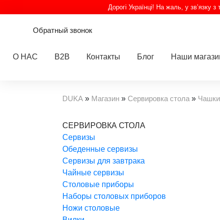
Дорогі Українці! На жаль, у зв’язку 
Обратный звонок
О НАС
B2B
Контакты
Блог
Наши магаз
DUKA
»
Магазин
»
Сервировка стола
»
Чашки
СЕРВИРОВКА СТОЛА
Cервизы
Обеденные сервизы
Сервизы для завтрака
Чайные сервизы
Столовые приборы
Наборы столовых приборов
Ножи столовые
Вилки