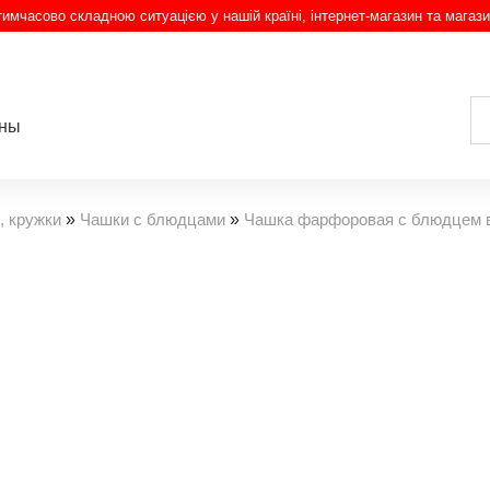
з тимчасово складною ситуацією у нашій країні, інтернет-магазин та магази
ины
, кружки
»
Чашки с блюдцами
»
Чашка фарфоровая с блюдцем в 