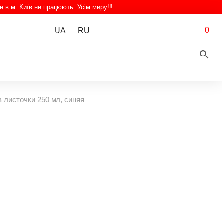
н в м. Київ не працюють. Усім миру!!!
0
UA
RU
листочки 250 мл, синяя