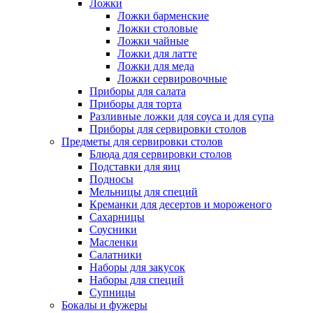
Ложки
Ложки барменские
Ложки столовые
Ложки чайные
Ложки для латте
Ложки для меда
Ложки сервировочные
Приборы для салата
Приборы для торта
Разливные ложки для соуса и для супа
Приборы для сервировки столов
Предметы для сервировки столов
Блюда для сервировки столов
Подставки для яиц
Подносы
Мельницы для специй
Креманки для десертов и мороженого
Сахарницы
Соусники
Масленки
Салатники
Наборы для закусок
Наборы для специй
Супницы
Бокалы и фужеры