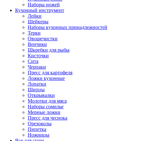
Наборы ножей
Кухонный инструмент
Лейки
Шейкеры
Наборы кухонных принадлежностей
Терки
Овощечистки
Венчики
Шкребки для рыбы
Кисточки
Сита
Черпаки
Пресс для картофеля
Ложки кухонные
Лопатки
Щипцы
Открывалки
Молотки для мяса
Наборы сомилье
Мерные ложки
Пресс для чеснока
Орехоколы
Пипетка
Ножницы
Все для суши