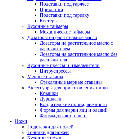
Подставки под гарячее
Прихватки
Подставки под тарелку
Костеры
Кухонные таймеры
Механические таймеры
Дозаторы на растительное масло
Дозаторы на растительное масло с
распылителем
Дозаторы на растительное масло без
распылителя
Кухонные прессы и измельчители
Цитруспрессы
Мерные стаканы
Стеклянные мерные стаканы
Аксессуары для приготовления пищи
Крышки
Дуршлаги
Кондитерские принадлежности
Формы для жарки яиц и оладий
Формы для яиц пашот
Ножи
Подставки для ножей
Точилки для ножей
Кухонные ножи