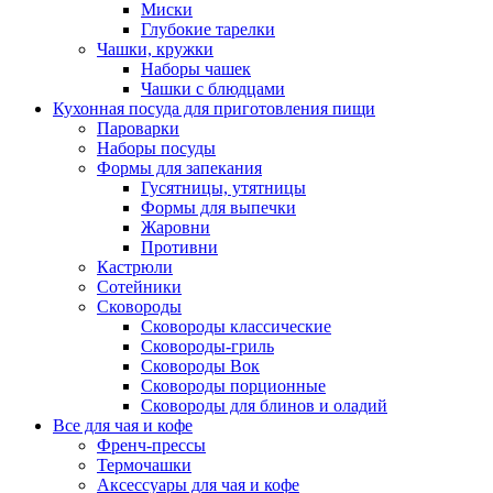
Миски
Глубокие тарелки
Чашки, кружки
Наборы чашек
Чашки с блюдцами
Кухонная посуда для приготовления пищи
Пароварки
Наборы посуды
Формы для запекания
Гусятницы, утятницы
Формы для выпечки
Жаровни
Противни
Кастрюли
Сотейники
Сковороды
Сковороды классические
Сковороды-гриль
Сковороды Вок
Сковороды порционные
Сковороды для блинов и оладий
Все для чая и кофе
Френч-прессы
Термочашки
Аксессуары для чая и кофе