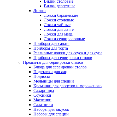
Вилки столовые
Вилки десертные
Ложки
Ложки барменские
Ложки столовые
Ложки чайные
Ложки для латте
Ложки для меда
Ложки сервировочные
Приборы для салата
Приборы для торта
Разливные ложки для соуса и для супа
Приборы для сервировки столов
Предметы для сервировки столов
Блюда для сервировки столов
Подставки для яиц
Подносы
Мельницы для специй
Креманки для десертов и мороженого
Сахарницы
Соусники
Масленки
Салатники
Наборы для закусок
Наборы для специй