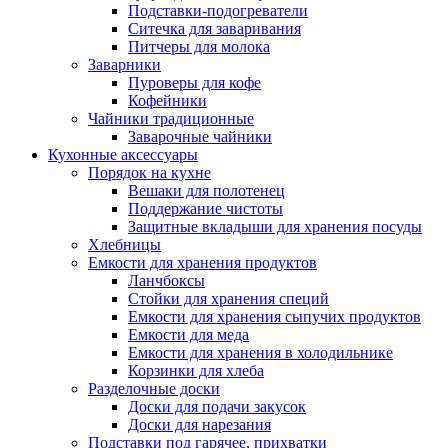
Подставки-подогреватели
Ситечка для заваривания
Питчеры для молока
Заварники
Пуроверы для кофе
Кофейники
Чайники традиционные
Заварочные чайники
Кухонные аксессуары
Порядок на кухне
Вешаки для полотенец
Поддержание чистоты
Защитные вкладыши для хранения посуды
Хлебницы
Емкости для хранения продуктов
Ланчбоксы
Стойки для хранения специй
Емкости для хранения сыпучих продуктов
Емкости для меда
Емкости для хранения в холодильнике
Корзинки для хлеба
Разделочные доски
Доски для подачи закусок
Доски для нарезания
Подставки под гарячее, прихватки