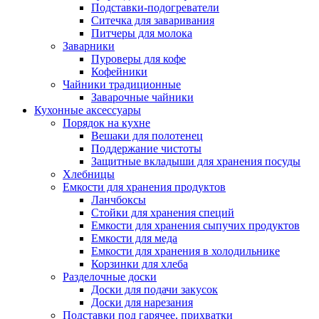
Подставки-подогреватели
Ситечка для заваривания
Питчеры для молока
Заварники
Пуроверы для кофе
Кофейники
Чайники традиционные
Заварочные чайники
Кухонные аксессуары
Порядок на кухне
Вешаки для полотенец
Поддержание чистоты
Защитные вкладыши для хранения посуды
Хлебницы
Емкости для хранения продуктов
Ланчбоксы
Стойки для хранения специй
Емкости для хранения сыпучих продуктов
Емкости для меда
Емкости для хранения в холодильнике
Корзинки для хлеба
Разделочные доски
Доски для подачи закусок
Доски для нарезания
Подставки под гарячее, прихватки