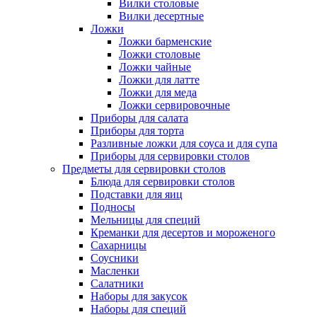
Вилки столовые
Вилки десертные
Ложки
Ложки барменские
Ложки столовые
Ложки чайные
Ложки для латте
Ложки для меда
Ложки сервировочные
Приборы для салата
Приборы для торта
Разливные ложки для соуса и для супа
Приборы для сервировки столов
Предметы для сервировки столов
Блюда для сервировки столов
Подставки для яиц
Подносы
Мельницы для специй
Креманки для десертов и мороженого
Сахарницы
Соусники
Масленки
Салатники
Наборы для закусок
Наборы для специй