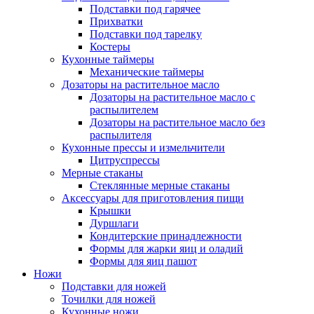
Подставки под гарячее
Прихватки
Подставки под тарелку
Костеры
Кухонные таймеры
Механические таймеры
Дозаторы на растительное масло
Дозаторы на растительное масло с
распылителем
Дозаторы на растительное масло без
распылителя
Кухонные прессы и измельчители
Цитруспрессы
Мерные стаканы
Стеклянные мерные стаканы
Аксессуары для приготовления пищи
Крышки
Дуршлаги
Кондитерские принадлежности
Формы для жарки яиц и оладий
Формы для яиц пашот
Ножи
Подставки для ножей
Точилки для ножей
Кухонные ножи