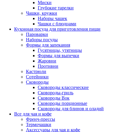
Миски
Глубокие тарелки
Чашки, кружки
Наборы чашек
Чашки с блюдцами
Кухонная посуда для приготовления пищи
Пароварки
Наборы посуды
Формы для запекания
Гусятницы, утятницы
Формы для выпечки
Жаровни
Противни
Кастрюли
Сотейники
Сковороды
Сковороды классические
Сковороды-гриль
Сковороды Вок
Сковороды порционные
Сковороды для блинов и оладий
Все для чая и кофе
Френч-прессы
Термочашки
Аксессуары для чая и кофе