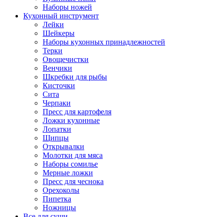
Наборы ножей
Кухонный инструмент
Лейки
Шейкеры
Наборы кухонных принадлежностей
Терки
Овощечистки
Венчики
Шкребки для рыбы
Кисточки
Сита
Черпаки
Пресс для картофеля
Ложки кухонные
Лопатки
Щипцы
Открывалки
Молотки для мяса
Наборы сомилье
Мерные ложки
Пресс для чеснока
Орехоколы
Пипетка
Ножницы
Все для суши