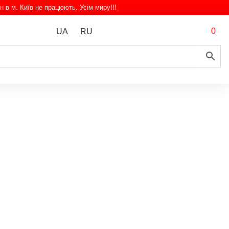
н в м. Київ не працюють. Усім миру!!!
0
UA
RU