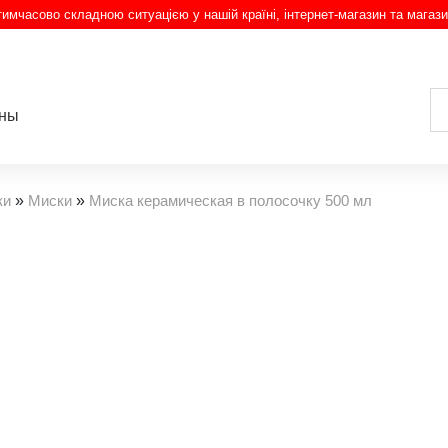
з тимчасово складною ситуацією у нашій країні, інтернет-магазин та магази
ины
ки
»
Миски
»
Миска керамическая в полосочку 500 мл