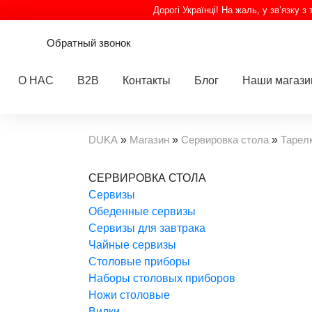
Дорогі Українці! На жаль, у зв’язку 
Обратный звонок
О НАС
B2B
Контакты
Блог
Наши магаз
DUKA
»
Магазин
»
Сервировка стола
»
Тарел
СЕРВИРОВКА СТОЛА
Cервизы
Обеденные сервизы
Сервизы для завтрака
Чайные сервизы
Столовые приборы
Наборы столовых приборов
Ножи столовые
Вилки