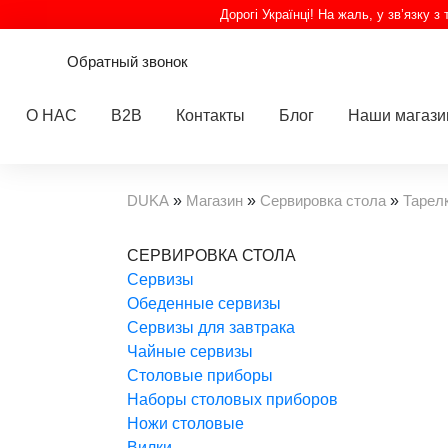
Дорогі Українці! На жаль, у зв’язку 
Обратный звонок
О НАС
B2B
Контакты
Блог
Наши магаз
DUKA
»
Магазин
»
Сервировка стола
»
Тарел
СЕРВИРОВКА СТОЛА
Cервизы
Обеденные сервизы
Сервизы для завтрака
Чайные сервизы
Столовые приборы
Наборы столовых приборов
Ножи столовые
Вилки