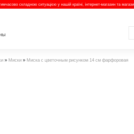
з тимчасово складною ситуацією у нашій країні, інтернет-магазин та магази
ины
ки
»
Миски
»
Миска с цветочным рисунком 14 см фарфоровая