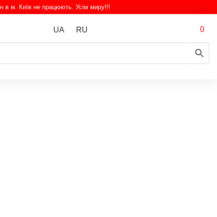
н в м. Київ не працюють. Усім миру!!!
0
UA
RU