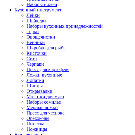
Наборы ножей
Кухонный инструмент
Лейки
Шейкеры
Наборы кухонных принадлежностей
Терки
Овощечистки
Венчики
Шкребки для рыбы
Кисточки
Сита
Черпаки
Пресс для картофеля
Ложки кухонные
Лопатки
Щипцы
Открывалки
Молотки для мяса
Наборы сомилье
Мерные ложки
Пресс для чеснока
Орехоколы
Пипетка
Ножницы
Все для суши