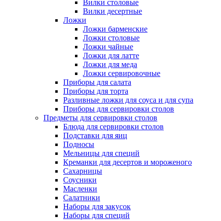
Вилки столовые
Вилки десертные
Ложки
Ложки барменские
Ложки столовые
Ложки чайные
Ложки для латте
Ложки для меда
Ложки сервировочные
Приборы для салата
Приборы для торта
Разливные ложки для соуса и для супа
Приборы для сервировки столов
Предметы для сервировки столов
Блюда для сервировки столов
Подставки для яиц
Подносы
Мельницы для специй
Креманки для десертов и мороженого
Сахарницы
Соусники
Масленки
Салатники
Наборы для закусок
Наборы для специй