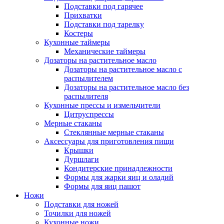
Подставки под гарячее
Прихватки
Подставки под тарелку
Костеры
Кухонные таймеры
Механические таймеры
Дозаторы на растительное масло
Дозаторы на растительное масло с
распылителем
Дозаторы на растительное масло без
распылителя
Кухонные прессы и измельчители
Цитруспрессы
Мерные стаканы
Стеклянные мерные стаканы
Аксессуары для приготовления пищи
Крышки
Дуршлаги
Кондитерские принадлежности
Формы для жарки яиц и оладий
Формы для яиц пашот
Ножи
Подставки для ножей
Точилки для ножей
Кухонные ножи