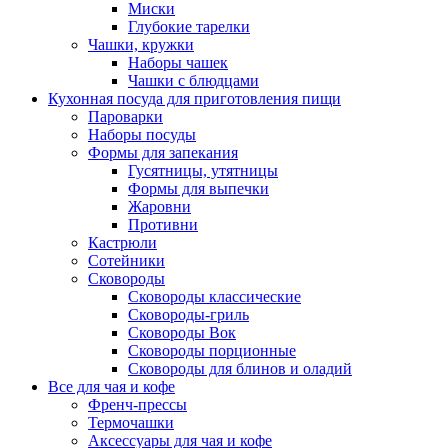
Миски
Глубокие тарелки
Чашки, кружки
Наборы чашек
Чашки с блюдцами
Кухонная посуда для приготовления пищи
Пароварки
Наборы посуды
Формы для запекания
Гусятницы, утятницы
Формы для выпечки
Жаровни
Противни
Кастрюли
Сотейники
Сковороды
Сковороды классические
Сковороды-гриль
Сковороды Вок
Сковороды порционные
Сковороды для блинов и оладий
Все для чая и кофе
Френч-прессы
Термочашки
Аксессуары для чая и кофе