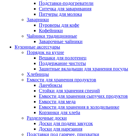
Подставки-подогреватели
Ситечка для заваривания
Питчеры для молока
Заварники
Пуроверы для кофе
Кофейники
Чайники традиционные
Заварочные чайники
Кухонные аксессуары
Порядок на кухне
Вешаки для полотенец
Поддержание чистоты
Защитные вкладыши для хранения посуды
Хлебницы
Емкости для хранения продуктов
Ланчбоксы
Стойки для хранения специй
Емкости для хранения сыпучих продуктов
Емкости для меда
Емкости для хранения в холодильнике
Корзинки для хлеба
Разделочные доски
Доски для подачи закусок
Доски для нарезания
Подставки под гарячее, прихватки