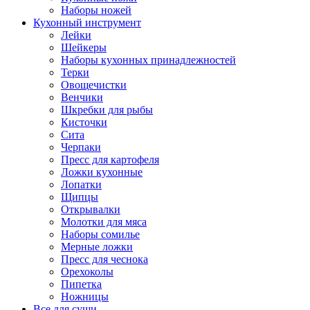
Наборы ножей
Кухонный инструмент
Лейки
Шейкеры
Наборы кухонных принадлежностей
Терки
Овощечистки
Венчики
Шкребки для рыбы
Кисточки
Сита
Черпаки
Пресс для картофеля
Ложки кухонные
Лопатки
Щипцы
Открывалки
Молотки для мяса
Наборы сомилье
Мерные ложки
Пресс для чеснока
Орехоколы
Пипетка
Ножницы
Все для суши