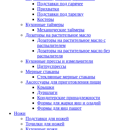
Подставки под гарячее
Прихватки
Подставки под тарелку
Костеры
Кухонные таймеры
Механические таймеры
Дозаторы на растительное масло
Дозаторы на растительное масло с
распылителем
Дозаторы на растительное масло без
распылителя
Кухонные прессы и измельчители
Цитруспрессы
Мерные стаканы
Стеклянные мерные стаканы
Аксессуары для приготовления пищи
Крышки
Дуршлаги
Кондитерские принадлежности
Формы для жарки яиц и оладий
Формы для яиц пашот
Ножи
Подставки для ножей
Точилки для ножей
Кухонные ножи