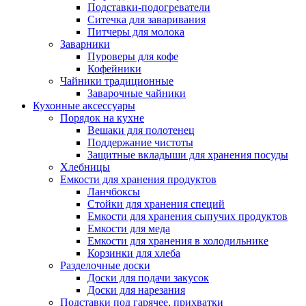
Подставки-подогреватели
Ситечка для заваривания
Питчеры для молока
Заварники
Пуроверы для кофе
Кофейники
Чайники традиционные
Заварочные чайники
Кухонные аксессуары
Порядок на кухне
Вешаки для полотенец
Поддержание чистоты
Защитные вкладыши для хранения посуды
Хлебницы
Емкости для хранения продуктов
Ланчбоксы
Стойки для хранения специй
Емкости для хранения сыпучих продуктов
Емкости для меда
Емкости для хранения в холодильнике
Корзинки для хлеба
Разделочные доски
Доски для подачи закусок
Доски для нарезания
Подставки под гарячее, прихватки