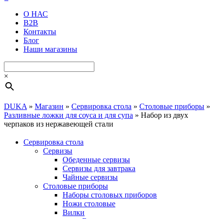
О НАС
B2B
Контакты
Блог
Наши магазины
×
DUKA
»
Магазин
»
Сервировка стола
»
Столовые приборы
»
Разливные ложки для соуса и для супа
»
Набор из двух
черпаков из нержавеющей стали
Сервировка стола
Cервизы
Обеденные сервизы
Сервизы для завтрака
Чайные сервизы
Столовые приборы
Наборы столовых приборов
Ножи столовые
Вилки