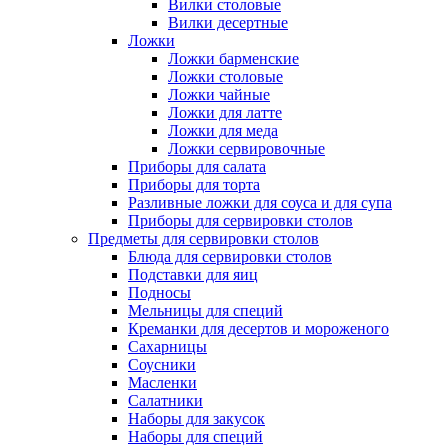
Вилки столовые
Вилки десертные
Ложки
Ложки барменские
Ложки столовые
Ложки чайные
Ложки для латте
Ложки для меда
Ложки сервировочные
Приборы для салата
Приборы для торта
Разливные ложки для соуса и для супа
Приборы для сервировки столов
Предметы для сервировки столов
Блюда для сервировки столов
Подставки для яиц
Подносы
Мельницы для специй
Креманки для десертов и мороженого
Сахарницы
Соусники
Масленки
Салатники
Наборы для закусок
Наборы для специй