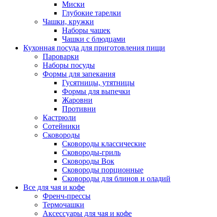
Миски
Глубокие тарелки
Чашки, кружки
Наборы чашек
Чашки с блюдцами
Кухонная посуда для приготовления пищи
Пароварки
Наборы посуды
Формы для запекания
Гусятницы, утятницы
Формы для выпечки
Жаровни
Противни
Кастрюли
Сотейники
Сковороды
Сковороды классические
Сковороды-гриль
Сковороды Вок
Сковороды порционные
Сковороды для блинов и оладий
Все для чая и кофе
Френч-прессы
Термочашки
Аксессуары для чая и кофе