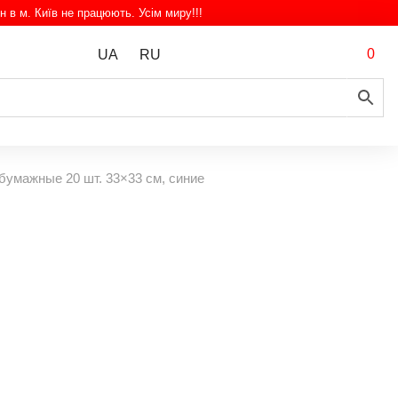
н в м. Київ не працюють. Усім миру!!!
0
UA
RU
бумажные 20 шт. 33×33 см, синие