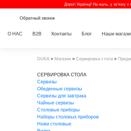
Дорогі Українці! На жаль, у зв’язку 
Обратный звонок
О НАС
B2B
Контакты
Блог
Наши магаз
DUKA
»
Магазин
»
Сервировка стола
»
Предм
СЕРВИРОВКА СТОЛА
Cервизы
Обеденные сервизы
Сервизы для завтрака
Чайные сервизы
Столовые приборы
Наборы столовых приборов
Ножи столовые
Вилки