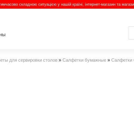
з тимчасово складною ситуацією у нашій країні, інтернет-магазин та магази
ины
еты для сервировки столов
»
Салфетки бумажные
»
Салфетки 