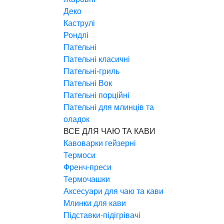
Деко
Каструлі
Рондлі
Пательні
Пательні класичні
Пательні-гриль
Пательні Вок
Пательні порційні
Пательні для млинців та
оладок
ВСЕ ДЛЯ ЧАЮ ТА КАВИ
Кавоварки гейзерні
Термоси
Френч-преси
Термочашки
Аксесуари для чаю та кави
Млинки для кави
Підставки-підігрівачі