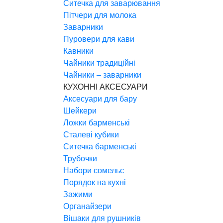
Ситечка для заварювання
Пітчери для молока
Заварники
Пуровери для кави
Кавники
Чайники традиційні
Чайники – заварники
КУХОННІ АКСЕСУАРИ
Аксесуари для бару
Шейкери
Ложки барменські
Сталеві кубики
Ситечка барменські
Трубочки
Набори сомельє
Порядок на кухні
Зажими
Органайзери
Вішаки для рушників