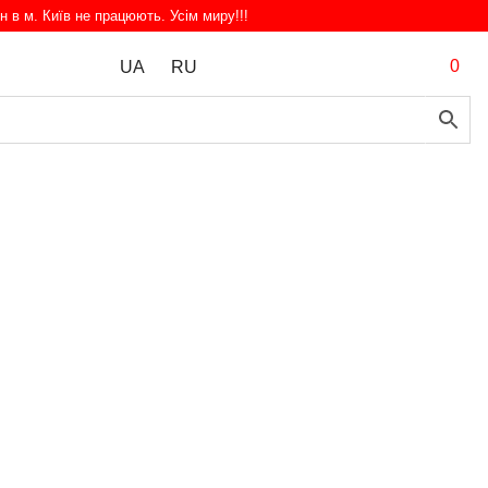
н в м. Київ не працюють. Усім миру!!!
0
UA
RU