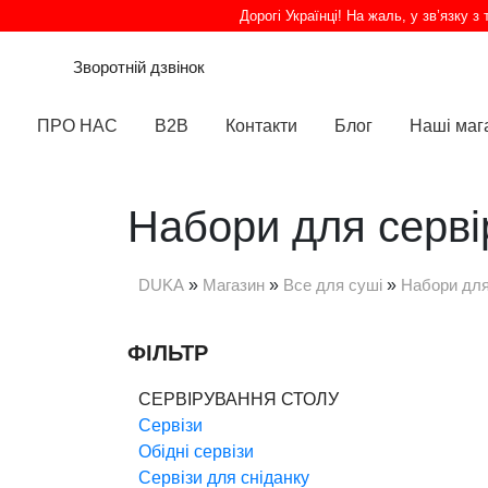
Дорогі Українці! На жаль, у зв’язку 
Зворотній дзвінок
ПРО НАС
B2B
Контакти
Блог
Наші маг
Набори для серві
DUKA
»
Магазин
»
Все для суші
»
Набори для
ФІЛЬТР
СЕРВІРУВАННЯ СТОЛУ
Сервізи
Обідні сервізи
Сервізи для сніданку