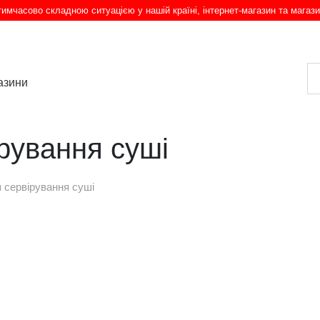
з тимчасово складною ситуацією у нашій країні, інтернет-магазин та магази
азини
рування суші
 сервірування суші