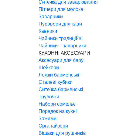
Ситечка для заварювання
Пітчери для молока
Заварники
Пуровери для кави
Кавники
Чайники традиційні
Чайники – заварники
КУХОННІ АКСЕСУАРИ
Аксесуари для бару
Шейкери
Ложки барменські
Сталеві кубики
Ситечка барменські
Трубочки
Набори сомельє
Порядок на кухні
Зажими
Органайзери
Вішаки для рушників