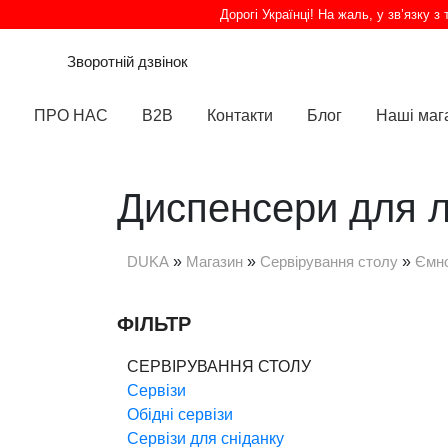
Дорогі Українці! На жаль, у зв’язку 
Зворотній дзвінок
ПРО НАС
B2B
Контакти
Блог
Наші маг
Диспенсери для 
DUKA
»
Магазин
»
Сервірування столу
»
Ємно
ФІЛЬТР
СЕРВІРУВАННЯ СТОЛУ
Сервізи
Обідні сервізи
Сервізи для сніданку