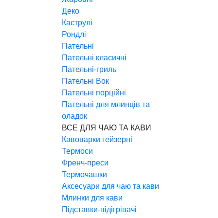
Деко
Каструлі
Рондлі
Пательні
Пательні класичні
Пательні-гриль
Пательні Вок
Пательні порційні
Пательні для млинців та
оладок
ВСЕ ДЛЯ ЧАЮ ТА КАВИ
Кавоварки гейзерні
Термоси
Френч-преси
Термочашки
Аксесуари для чаю та кави
Млинки для кави
Підставки-підігрівачі