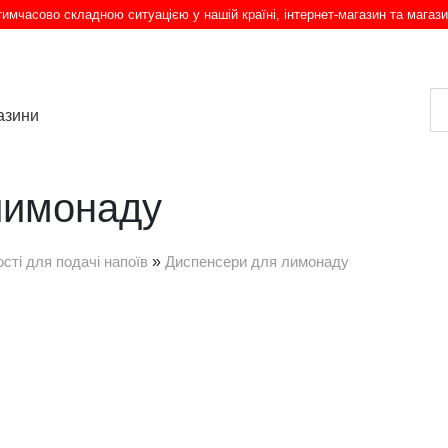
з тимчасово складною ситуацією у нашій країні, інтернет-магазин та магази
азини
лимонаду
сті для подачі напоїв
»
Диспенсери для лимонаду