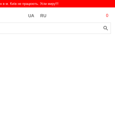
н в м. Київ не працюють. Усім миру!!!
0
UA
RU