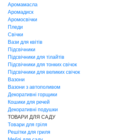
Аромамасла
Аромадиск
Аромосвічки
Пледи
Свічки
Вази для квітів
Підсвічники
Підсвічники для тілайтів
Підсвічники для тонких свічок
Підсвічники для великих свічок
Вазони
Вазони з автополивом
Декоративні горщики
Кошики для речей
Декоративні подушки
ТОВАРИ ДЛЯ САДУ
Товари для гріля
Решітки для гриля
Меблі для саду