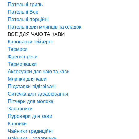
Пательні-гриль
Пательні Вок
Пательні порційні
Пательні для млинців та оладок
ВСЕ ДЛЯ ЧАЮ ТА КАВИ
Кавоварки гейзерні
Термоси
Френч-преси
Термочашки
Аксесуари для чаю та кави
Млинки для кави
Підставки-підігрівачі
Ситечка для заварювання
Пітчери для молока
Заварники
Пуровери для кави
Кавники
Чайники традиційні
Чайники – заварники