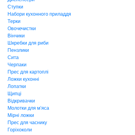
Ступки
Набори кухонного приладдя
Терки
Овочечистки
Вінчики
Шкребки для риби
Пензлики
Сита
Черпаки
Прес для картоплі
Ложки кухонні
Лопатки
Щипці
Відкривачки
Молотки для м'яса
Мірні ложки
Прес для часнику
Горіхоколи