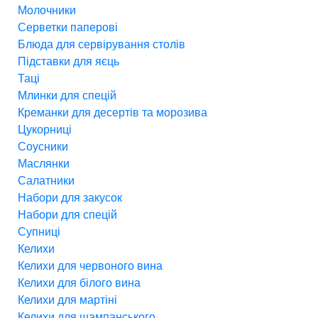
Молочники
Серветки паперові
Блюда для сервірування столів
Підставки для яєць
Таці
Млинки для спецій
Креманки для десертів та морозива
Цукорниці
Соусники
Маслянки
Салатники
Набори для закусок
Набори для спецій
Супниці
Келихи
Келихи для червоного вина
Келихи для білого вина
Келихи для мартіні
Келихи для шампанського