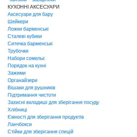
КУХОННІ АКСЕСУАРИ
Аксесуари для бару
Шейкери
Ложки барменські
Сталеві кубики
Ситечка барменські
Трубочки
Набори сомельє
Порядок на кухні
Зажими
Органайзери
Вішаки для рушників
Підтримання чистоти
Захисні вкладиші для зберігання посуду
Хлібниці
Ємності для зберігання продуктів
Ланчбокси
Стійки для зберігання спецій