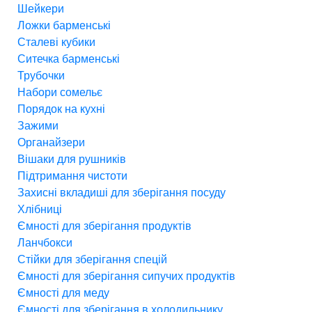
Шейкери
Ложки барменські
Сталеві кубики
Ситечка барменські
Трубочки
Набори сомельє
Порядок на кухні
Зажими
Органайзери
Вішаки для рушників
Підтримання чистоти
Захисні вкладиші для зберігання посуду
Хлібниці
Ємності для зберігання продуктів
Ланчбокси
Стійки для зберігання спецій
Ємності для зберігання сипучих продуктів
Ємності для меду
Ємності для зберігання в холодильнику