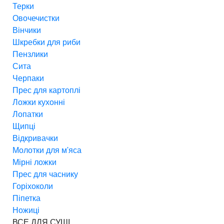
Терки
Овочечистки
Вінчики
Шкребки для риби
Пензлики
Сита
Черпаки
Прес для картоплі
Ложки кухонні
Лопатки
Щипці
Відкривачки
Молотки для м'яса
Мірні ложки
Прес для часнику
Горіхоколи
Піпетка
Ножиці
ВСЕ ДЛЯ СУШІ