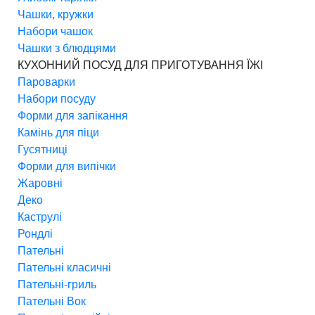
Чашки, кружки
Набори чашок
Чашки з блюдцями
КУХОННИЙ ПОСУД ДЛЯ ПРИГОТУВАННЯ ЇЖІ
Пароварки
Набори посуду
Форми для запікання
Камінь для піци
Гусятниці
Форми для випічки
Жаровні
Деко
Каструлі
Рондлі
Пательні
Пательні класичні
Пательні-гриль
Пательні Вок